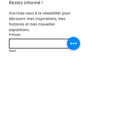
Restez informé !
Inscrivez‑vous à la newsletter pour 
découvrir mes inspirations, mes 
histoires et mes nouvelles 
expositions.
Prénom
Nom
E‑mail
*
S'abonner
J’autorise l’enregistrement de 
mes données pour recevoir la 
newsletter.
*