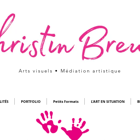
Arts visuels • Médiation artistique
LITÉS
PORTFOLIO
Petits Formats
L'ART EN SITUATION
B