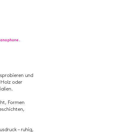
rmanophone.
sprobieren und
 Holz oder
alien.
cht, Formen
eschichten,
sdruck – ruhig,