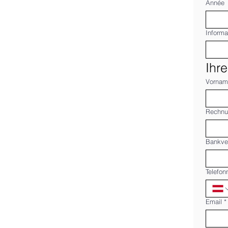
Année
Informa
Ihr
Vornam
Rechnu
Bankver
Telefo
Email
*