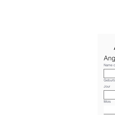
Ang
Name d
Geburt
Jour
Mois