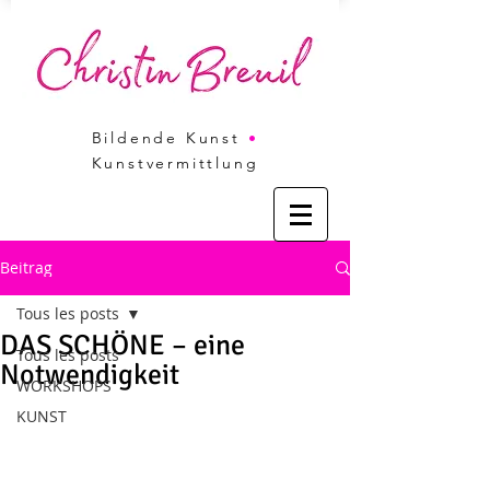
Bildende Kunst
•
Kunstvermittlung
Beitrag
Tous les posts
DAS SCHÖNE – eine
Tous les posts
Notwendigkeit
WORKSHOPS
KUNST