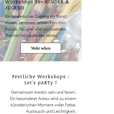
Workshops für KINDER &
JUGEND
Ein spielerischer Zugang zur Kunst:
malen, zeichnen, entdecken – mit
Freude, Neugier und wechselnden
Themen im Laufe des Jahres.
Mehr sehen
Festliche Workshops :
Let's pARTy !
Gemeinsam kreativ sein und feiern.
Ein besonderer Anlass wird zu einem
künstlerischen Moment voller Farbe,
Austausch und Leichtigkeit.