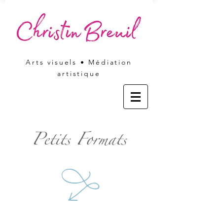
Arts visuels • Médiation
artistique
Petits Formats
W