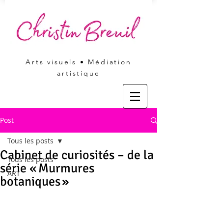
Arts visuels • Médiation
artistique
Post
Tous les posts
Cabinet de curiosités – de la
Tous les posts
série « Murmures
ART
botaniques »