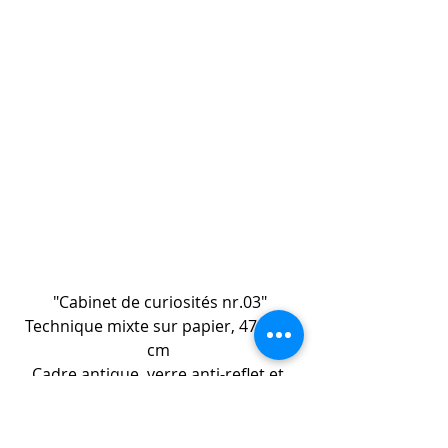
"Cabinet de curiosités nr.03"
Technique mixte sur papier, 47 x 36 
cm 
Cadre antique, verre anti-reflet et 
passe-partout blanc
© 2022 Christin Breuil