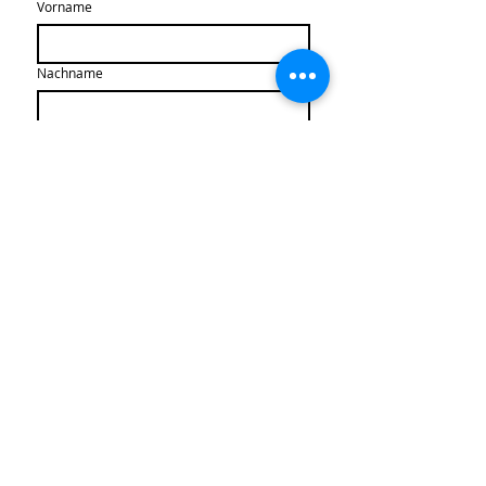
Vorname
Nachname
Email
*
Abonnieren
Ich stimme der Speicherung 
meiner Daten für den 
Newsletter zu.
*
Newsletter-Archiv
Kontakt