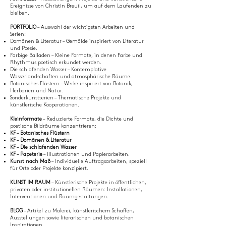
Ereignisse von Christin Breuil, um auf dem Laufenden zu
bleiben.
PORTFOLIO
– Auswahl der wichtigsten Arbeiten und
Serien:
Domänen & Literatur – Gemälde inspiriert von Literatur
und Poesie.
Farbige Balladen – Kleine Formate, in denen Farbe und
Rhythmus poetisch erkundet werden.
Die schlafenden Wasser – Kontemplative
Wasserlandschaften und atmosphärische Räume.
Botanisches Flüstern – Werke inspiriert von Botanik,
Herbarien und Natur.
Sonderkunstserien – Thematische Projekte und
künstlerische Kooperationen.
Kleinformate
– Reduzierte Formate, die Dichte und
poetische Bildräume konzentrieren:
KF – Botanisches Flüstern
KF – Domänen & Literatur
KF – Die schlafenden Wasser
KF – Papeterie
– Illustrationen und Papierarbeiten.
Kunst nach Maß
– Individuelle Auftragsarbeiten, speziell
für Orte oder Projekte konzipiert.
KUNST IM RAUM
– Künstlerische Projekte in öffentlichen,
privaten oder institutionellen Räumen: Installationen,
Interventionen und Raumgestaltungen.
BLOG
– Artikel zu Malerei, künstlerischem Schaffen,
Ausstellungen sowie literarischen und botanischen
Inspirationen.