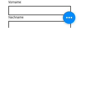
Vorname
Nachname
Email
*
Abonnieren
Ich stimme der Speicherung 
meiner Daten für den 
Newsletter zu.
*
Newsletter-Archiv
Kontakt