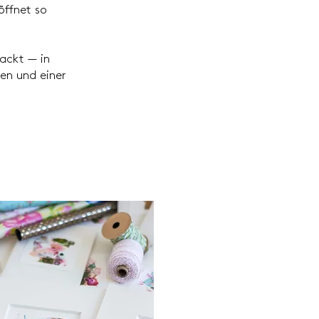
öffnet so
packt — in
en und einer