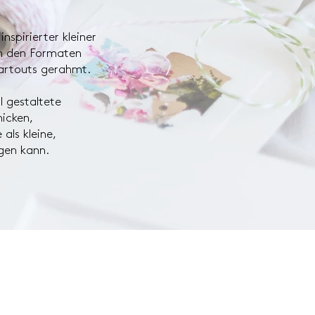
nspirierter kleiner
in den Formaten
artouts gerahmt.
l gestaltete
icken,
als kleine,
gen kann.