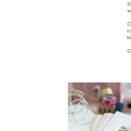
S
w
D
t
k
D