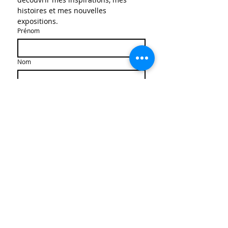
histoires et mes nouvelles 
expositions.
Prénom
Nom
E‑mail
*
S'abonner
J’autorise l’enregistrement de 
mes données pour recevoir la 
newsletter.
*
Archives des newsletters