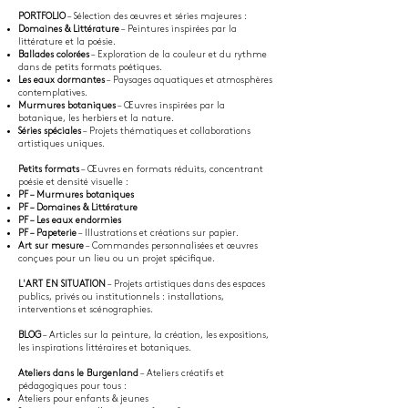
PORTFOLIO
– Sélection des œuvres et séries majeures :
Domaines & Littérature
– Peintures inspirées par la
littérature et la poésie.
Ballades colorées
– Exploration de la couleur et du rythme
dans de petits formats poétiques.
Les eaux dormantes
– Paysages aquatiques et atmosphères
contemplatives.
Murmures botaniques
– Œuvres inspirées par la
botanique, les herbiers et la nature.
Séries spéciales
– Projets thématiques et collaborations
artistiques uniques.
Petits formats
– Œuvres en formats réduits, concentrant
poésie et densité visuelle :
PF – Murmures botaniques
PF – Domaines & Littérature
PF – Les eaux endormies
PF – Papeterie
– Illustrations et créations sur papier.
Art sur mesure
– Commandes personnalisées et œuvres
conçues pour un lieu ou un projet spécifique.
L'ART EN SITUATION
– Projets artistiques dans des espaces
publics, privés ou institutionnels : installations,
interventions et scénographies.
BLOG
– Articles sur la peinture, la création, les expositions,
les inspirations littéraires et botaniques.
Ateliers dans le Burgenland
– Ateliers créatifs et
pédagogiques pour tous :
Ateliers pour enfants & jeunes