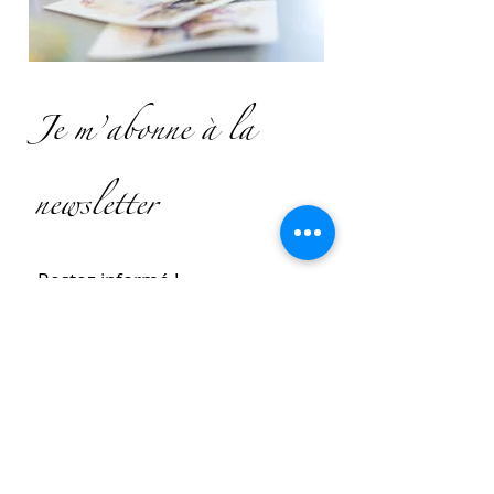
Je m’abonne à la
newsletter
Restez informé !
Inscrivez‑vous à la newsletter pour 
découvrir mes inspirations, mes 
histoires et mes nouvelles 
expositions.
Prénom
Nom