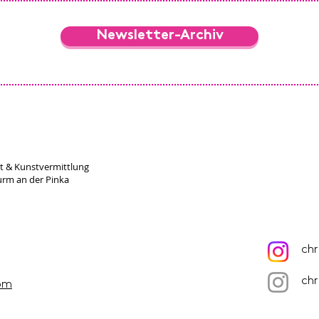
Newsletter-Archiv
st & Kunstvermittlung
urm an der Pinka
chr
chr
com