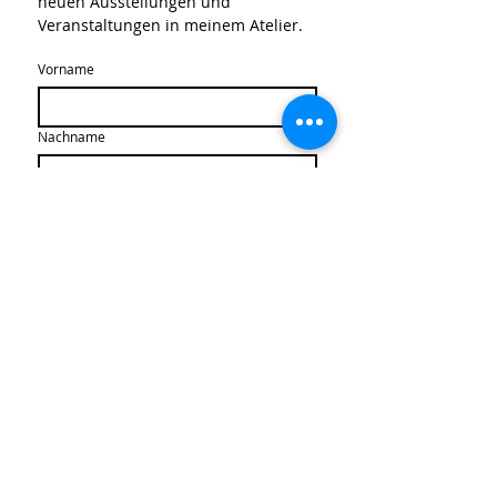
neuen Ausstellungen und 
Veranstaltungen in meinem Atelier.
Vorname
Nachname
Email
*
Abonnieren
Ich stimme der Speicherung 
meiner Daten für den 
Newsletter zu.
*
Newsletter-Archiv