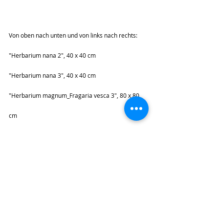
Von oben nach unten und von links nach rechts:
"Herbarium nana 2", 40 x 40 cm
"Herbarium nana 3", 40 x 40 cm
"Herbarium magnum_Fragaria vesca 3", 80 x 80 
cm
"Herbarium magnum_Fragaria vesca 1", 100 x 120 
cm
"Herbarium magnum 1", 100 x 100 cm
"Herbarium nana 1", 30 x 30 cm
"Herbarium magnum_Trifolium pratense", 100 x 